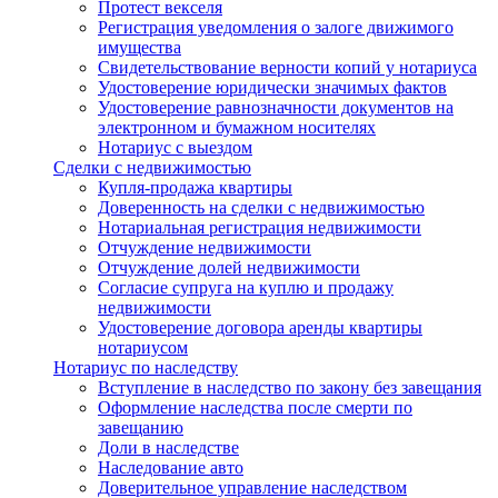
Протест векселя
Регистрация уведомления о залоге движимого
имущества
Свидетельствование верности копий у нотариуса
Удостоверение юридически значимых фактов
Удостоверение равнозначности документов на
электронном и бумажном носителях
Нотариус с выездом
Сделки с недвижимостью
Купля-продажа квартиры
Доверенность на сделки с недвижимостью
Нотариальная регистрация недвижимости
Отчуждение недвижимости
Отчуждение долей недвижимости
Согласие супруга на куплю и продажу
недвижимости
Удостоверение договора аренды квартиры
нотариусом
Нотариус по наследству
Вступление в наследство по закону без завещания
Оформление наследства после смерти по
завещанию
Доли в наследстве
Наследование авто
Доверительное управление наследством