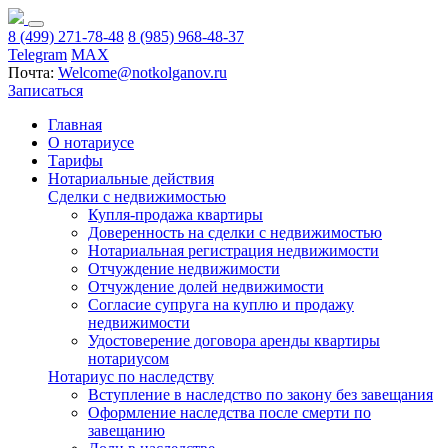
8 (499) 271-78-48
8 (985) 968-48-37
Telegram
MAX
Почта:
Welcome@notkolganov.ru
Записаться
Главная
О нотариусе
Тарифы
Нотариальные действия
Сделки с недвижимостью
Купля-продажа квартиры
Доверенность на сделки с недвижимостью
Нотариальная регистрация недвижимости
Отчуждение недвижимости
Отчуждение долей недвижимости
Согласие супруга на куплю и продажу
недвижимости
Удостоверение договора аренды квартиры
нотариусом
Нотариус по наследству
Вступление в наследство по закону без завещания
Оформление наследства после смерти по
завещанию