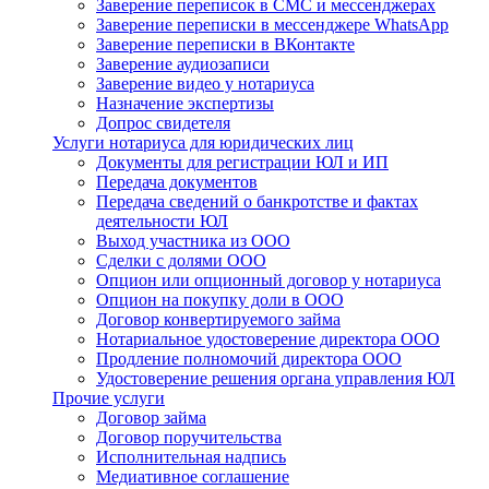
Заверение переписок в СМС и мессенджерах
Заверение переписки в мессенджере WhatsApp
Заверение переписки в ВКонтакте
Заверение аудиозаписи
Заверение видео у нотариуса
Назначение экспертизы
Допрос свидетеля
Услуги нотариуса для юридических лиц
Документы для регистрации ЮЛ и ИП
Передача документов
Передача сведений о банкротстве и фактах
деятельности ЮЛ
Выход участника из ООО
Сделки с долями ООО
Опцион или опционный договор у нотариуса
Опцион на покупку доли в ООО
Договор конвертируемого займа
Нотариальное удостоверение директора ООО
Продление полномочий директора ООО
Удостоверение решения органа управления ЮЛ
Прочие услуги
Договор займа
Договор поручительства
Исполнительная надпись
Медиативное соглашение