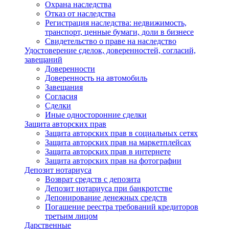
Охрана наследства
Отказ от наследства
Регистрация наследства: недвижимость,
транспорт, ценные бумаги, доли в бизнесе
Свидетельство о праве на наследство
Удостоверение сделок, доверенностей, согласий,
завещаний
Доверенности
Доверенность на автомобиль
Завещания
Согласия
Сделки
Иные односторонние сделки
Защита авторских прав
Защита авторских прав в социальных сетях
Защита авторских прав на маркетплейсах
Защита авторских прав в интернете
Защита авторских прав на фотографии
Депозит нотариуса
Возврат средств с депозита
Депозит нотариуса при банкротстве
Депонирование денежных средств
Погашение реестра требований кредиторов
третьим лицом
Дарственные