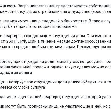
жимость. Запрашивается (или предоставляется собственни
мости, отсутствие ограничений на отчуждение (арест, залог
 недвижимость лица сведений о банкротстве. В таком случа
огут быть признаны недействительными.
в квартиры о предстоящем отчуждении доли. Они имеют п
ст. 250 ГК РФ. Если в течение месяца другие сособственн
 можно продать любым третьим лицам. Рекомендуется со
 поэтому при отчуждении доли таким путем, не требуется по
ения фиктивной продажи, однако такую сделку можно оспор
но, а за деньги.
а — нотариус при отчуждении доли должен убедиться в том
меется согласие супруга.
давец владеет долей квартиры, отчуждение которой удост
ии могут быть прописаны лица, не участвующие в ней, но 