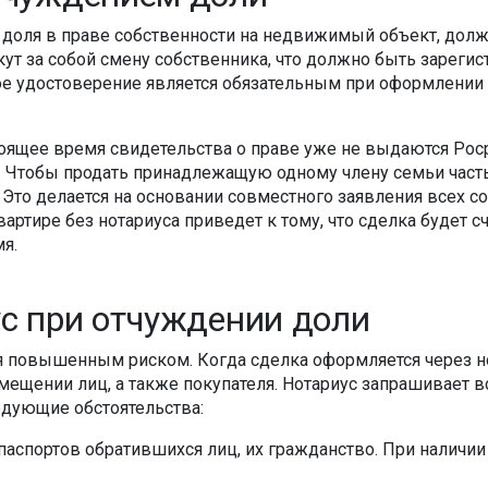
 доля в праве собственности на недвижимый объект, долж
екут за собой смену собственника, что должно быть зареги
ное удостоверение является обязательным при оформлении
оящее время свидетельства о праве уже не выдаются Роср
. Чтобы продать принадлежащую одному члену семьи част
 Это делается на основании совместного заявления всех со
артире без нотариуса приведет к тому, что сделка будет 
я.
ус при отчуждении доли
 повышенным риском. Когда сделка оформляется через нот
ещении лиц, а также покупателя. Нотариус запрашивает 
едующие обстоятельства:
аспортов обратившихся лиц, их гражданство. При наличи