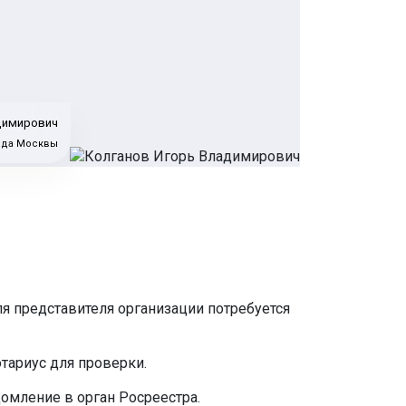
димирович
ода Москвы
я представителя организации потребуется
отариус для проверки.
омление в орган Росреестра.