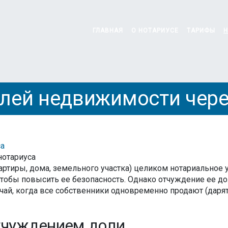
ГЛАВНАЯ
О НОТАРИУСЕ
ТАРИФЫ
Н
лей недвижимости чере
са
нотариуса
ртиры, дома, земельного участка) целиком нотариальное 
чтобы повысить ее безопасность. Однако отчуждение ее дол
чай, когда все собственники одновременно продают (даря
тчуждением доли